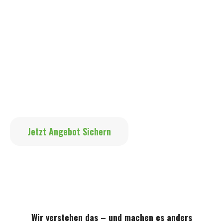
nicht lange recherchieren und dann doch
feuchtes Holz geliefert bekommen, das mehr
Rauch als Wärme bringt? Dann bist du bei
Waldwerk richtig.
Gutes Brennholz zu finden ist schwerer als
gedacht: Es qualmt, der Ofen verrußt, die
Heizkosten steigen trotzdem.
Jetzt Angebot Sichern
Wir verstehen das – und machen es anders