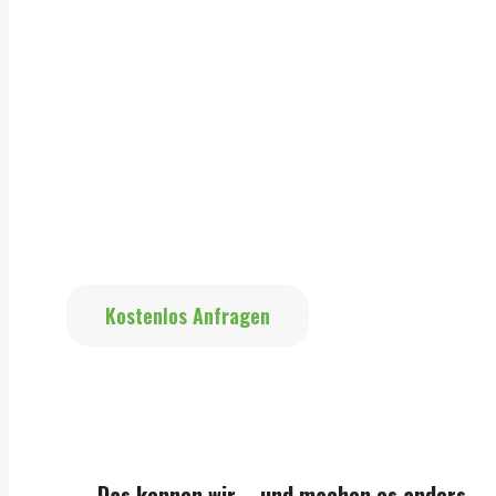
Baumfällung in Ueckermünde – sicher, fachgerecht & zuverlä
Du brauchst eine sichere Baumfäl
Grundstücksgrenze oder Sturmschaden –
Das eigentliche Risiko: Wer den falschen A
Sicherheit geht vor.
Kostenlos Anfragen
Das kennen wir – und machen es anders